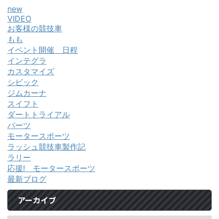
new
VIDEO
お客様の競技車
もも
イベント開催 日程
インテグラ
カスタマイズ
シビック
ジムカーナ
スイフト
ダートトライアル
パーツ
モータースポーツ
ラッシュ競技車製作記
ラリー
応援! モータースポーツ
最新ブログ
アーカイブ