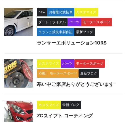
new
お客様の競技車
カスタマイズ
ダートトライアル
パーツ
モータースポーツ
ラッシュ競技車製作記
最新ブログ
ランサーエボリューション10RS
カスタマイズ
パーツ
モータースポーツ
応援! モータースポーツ
最新ブログ
寒い中ご来店ありがとうございます
カスタマイズ
最新ブログ
ZCスイフト コーティング