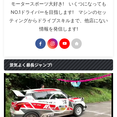
モータースポーツ大好き! いくつになっても
NO.1ドライバーを目指します! マシンのセッ
ティングからドライブスキルまで、他店にない
情報を発信します!
景気よく最長ジャンプ!
動
画
プ
レ
ー
ヤ
ー