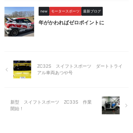
new
モータースポーツ
最新ブログ
年がかわればゼロポイントに
ZC32S スイフトスポーツ ダートトライ
アル車両あつや号
新型 スイフトスポーツ ZC33S 作業
開始！