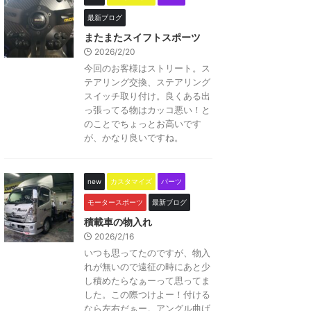
最新ブログ
またまたスイフトスポーツ
2026/2/20
今回のお客様はストリート。ス
テアリング交換、ステアリング
スイッチ取り付け。良くある出
っ張ってる物はカッコ悪い！と
のことでちょっとお高いです
が、かなり良いですね。
new
カスタマイズ
パーツ
モータースポーツ
最新ブログ
積載車の物入れ
2026/2/16
いつも思ってたのですが、物入
れが無いので遠征の時にあと少
し積めたらなぁーって思ってま
した。この際つけよー！付ける
なら左右だぁー。アングル曲げ