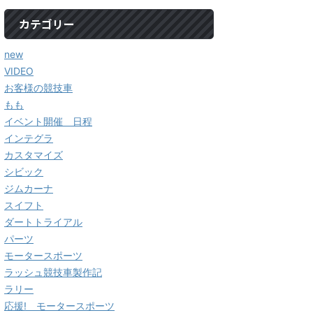
カテゴリー
new
VIDEO
お客様の競技車
もも
イベント開催 日程
インテグラ
カスタマイズ
シビック
ジムカーナ
スイフト
ダートトライアル
パーツ
モータースポーツ
ラッシュ競技車製作記
ラリー
応援! モータースポーツ