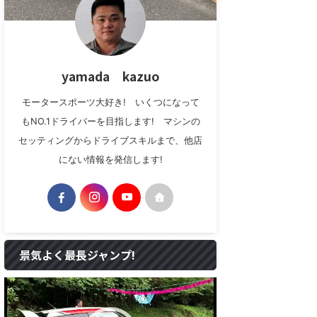
yamada kazuo
モータースポーツ大好き! いくつになって
もNO.1ドライバーを目指します! マシンの
セッティングからドライブスキルまで、他店
にない情報を発信します!
景気よく最長ジャンプ!
動
画
プ