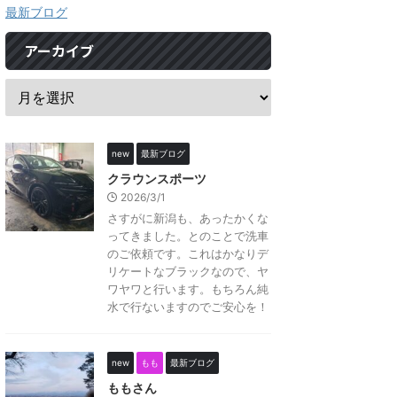
最新ブログ
アーカイブ
new
最新ブログ
クラウンスポーツ
2026/3/1
さすがに新潟も、あったかくな
ってきました。とのことで洗車
のご依頼です。これはかなりデ
リケートなブラックなので、ヤ
ワヤワと行います。もちろん純
水で行ないますのでご安心を！
new
もも
最新ブログ
ももさん