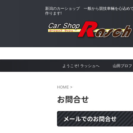
新潟のカーショップ 一般から競技車輛を心込め
作ります!
ようこそ! ラッシュへ
山田プロフ
HOME
>
お問合せ
メールでのお問合せ