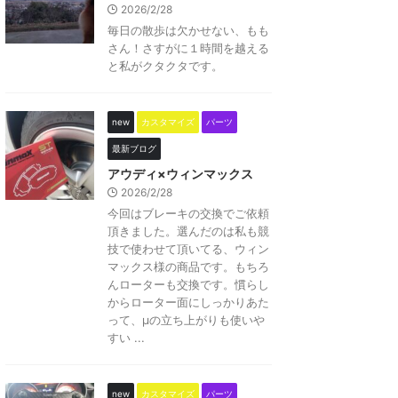
2026/2/28
毎日の散歩は欠かせない、もも
さん！さすがに１時間を越える
と私がクタクタです。
new
カスタマイズ
パーツ
最新ブログ
アウディ×ウィンマックス
2026/2/28
今回はブレーキの交換でご依頼
頂きました。選んだのは私も競
技で使わせて頂いてる、ウィン
マックス様の商品です。もちろ
んローターも交換です。慣らし
からローター面にしっかりあた
って、μの立ち上がりも使いや
すい ...
new
カスタマイズ
パーツ