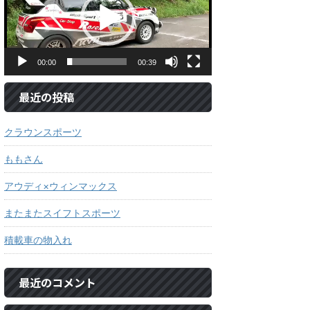
レ
ー
ヤ
ー
00:00
00:39
最近の投稿
クラウンスポーツ
ももさん
アウディ×ウィンマックス
またまたスイフトスポーツ
積載車の物入れ
最近のコメント