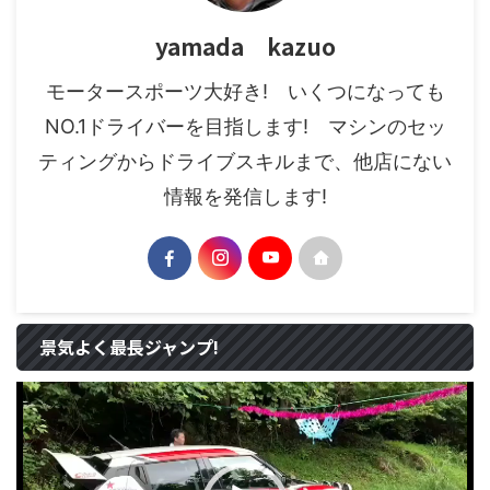
yamada kazuo
モータースポーツ大好き! いくつになっても
NO.1ドライバーを目指します! マシンのセッ
ティングからドライブスキルまで、他店にない
情報を発信します!
景気よく最長ジャンプ!
動
画
プ
レ
ー