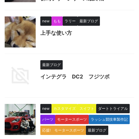
new
もも
ラリー
最新ブログ
上手な使い方
最新ブログ
インテグラ DC2 フジツボ
new
カスタマイズ
スイフト
ダートトライアル
パーツ
モータースポーツ
ラッシュ競技車製作記
応援! モータースポーツ
最新ブログ