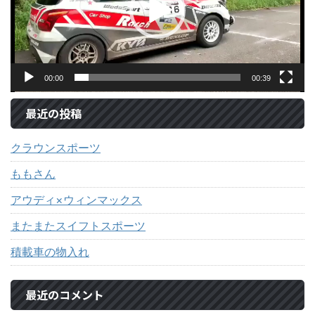
ヤ
ー
00:00
00:39
最近の投稿
クラウンスポーツ
ももさん
アウディ×ウィンマックス
またまたスイフトスポーツ
積載車の物入れ
最近のコメント