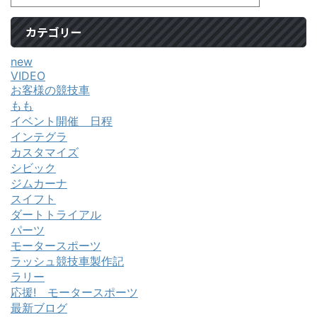
カテゴリー
new
VIDEO
お客様の競技車
もも
イベント開催 日程
インテグラ
カスタマイズ
シビック
ジムカーナ
スイフト
ダートトライアル
パーツ
モータースポーツ
ラッシュ競技車製作記
ラリー
応援! モータースポーツ
最新ブログ