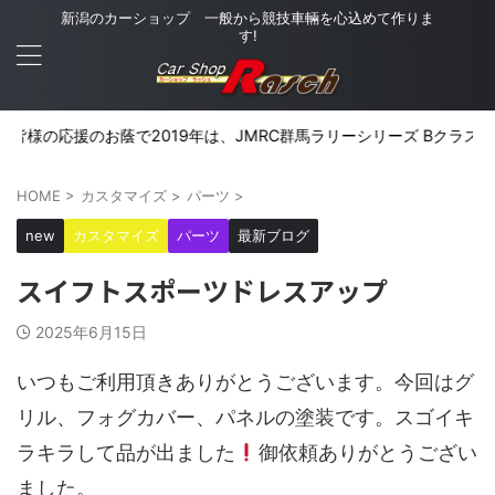
新潟のカーショップ 一般から競技車輛を心込めて作りま
す!
の応援のお蔭で2019年は、JMRC群馬ラリーシリーズ Bクラスでシリー
HOME
>
カスタマイズ
>
パーツ
>
new
カスタマイズ
パーツ
最新ブログ
スイフトスポーツドレスアップ
2025年6月15日
いつもご利用頂きありがとうございます。今回はグ
リル、フォグカバー、パネルの塗装です。スゴイキ
ラキラして品が出ました
御依頼ありがとうござい
ました。